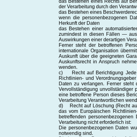
das Bestehen eines Rechts auf Ber
der Verarbeitung durch den Verantw
das Bestehen eines Beschwerderech
wenn die personenbezogenen Daten
Herkunft der Daten
das Bestehen einer automatisiert
zumindest in diesen Fällen — auss
Auswirkungen einer derartigen Verar
Ferner steht der betroffenen Per
internationale Organisation übermi
Auskunft über die geeigneten Gara
Auskunftsrecht in Anspruch nehmen,
wenden.
c) Recht auf Berichtigung Jede 
Richtlinien- und Verordnungsgeber
Daten zu verlangen. Ferner steht 
Vervollständigung unvollständige
eine betroffene Person dieses Beric
Verarbeitung Verantwortlichen wen
d) Recht auf Löschung (Recht auf
das vom Europäischen Richtlinien
betreffenden personenbezogenen Da
Verarbeitung nicht erforderlich ist:
Die personenbezogenen Daten wurd
notwendig sind.