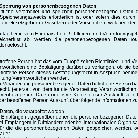
 Sperrung von personenbezogenen Daten
rtliche verarbeitet und speichert personenbezogene Daten 
Speicherungszwecks erforderlich ist oder sofern dies durch
en Gesetzgeber in Gesetzen oder Vorschriften, welchen der fü
r läuft eine vom Europäischen Richtlinien- und Verordnungsg
eicherfrist ab, werden die personenbezogenen Daten ro
der gelöscht.
roffene Person hat das vom Europäischen Richtlinien- und V
ntwortlichen eine Bestätigung darüber zu verlangen, ob sie 
troffene Person dieses Bestätigungsrecht in Anspruch nehmen
beitung Verantwortlichen wenden.
r Verarbeitung personenbezogener Daten betroffene Person hat
t, jederzeit von dem für die Verarbeitung Verantwortlichen 
onenbezogenen Daten und eine Kopie dieser Auskunft zu erh
der betroffenen Person Auskunft über folgende Informationen z
aten, die verarbeitet werden
n Empfängern, gegenüber denen die personenbezogenen Daten 
i Empfängern in Drittländern oder bei internationalen Organisa
für die die personenbezogenen Daten gespeichert werden, oder
Dauer