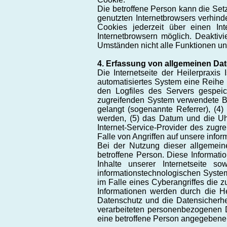
Die betroffene Person kann die Setz
genutzten Internetbrowsers verhin
Cookies jederzeit über einen In
Internetbrowsern möglich. Deaktivi
Umständen nicht alle Funktionen uns
4. Erfassung von allgemeinen Da
Die Internetseite der Heilerpraxis
automatisiertes System eine Reihe
den Logfiles des Servers gespei
zugreifenden System verwendete Bet
gelangt (sogenannte Referrer), (4)
werden, (5) das Datum und die Uhrze
Internet-Service-Provider des zug
Falle von Angriffen auf unsere inf
Bei der Nutzung dieser allgemeine
betroffene Person. Diese Information
Inhalte unserer Internetseite s
informationstechnologischen System
im Falle eines Cyberangriffes die 
Informationen werden durch die Hei
Datenschutz und die Datensicherhe
verarbeiteten personenbezogenen D
eine betroffene Person angegeben