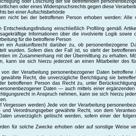
ichtigung oder Löschung der sie betreffenden personenbezo
ortlichen oder eines Widerspruchsrechts gegen diese Verarbei
ts bei einer Aufsichtsbehörde
 nicht bei der betroffenen Person erhoben werden: Alle v
en Entscheidungsfindung einschließlich Profiling gemäß Ar
agekräftige Informationen über die involvierte Logik sowie 
beitung für die betroffene Person
son ein Auskunftsrecht darüber zu, ob personenbezogene Da
ttelt wurden. Sofern dies der Fall ist, so steht der betroffe
ntien im Zusammenhang mit der Übermittlung zu erhalten. Mö
 kann sie sich hierzu jederzeit an einen Mitarbeiter des fü
von der Verarbeitung personenbezogener Daten betroffene
 gewährte Recht, die unverzügliche Berichtigung sie betreffe
der betroffenen Person das Recht zu, unter Berücksichtigun
r personenbezogener Daten — auch mittels einer ergänzenden
htigungsrecht in Anspruch nehmen, kann sie sich hierzu jederz
den.
 Vergessen werden) Jede von der Verarbeitung personenbezo
- und Verordnungsgeber gewährte Recht, von dem Verantwort
ten unverzüglich gelöscht werden, sofern einer der folgen
en für solche Zwecke erhoben oder auf sonstige Weise verar