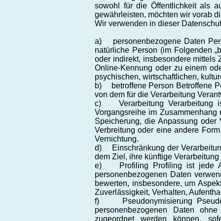
sowohl für die Öffentlichkeit als
gewährleisten, möchten wir vorab di
Wir verwenden in dieser Datenschut
a) personenbezogene Daten Personen
natürliche Person (im Folgenden „be
oder indirekt, insbesondere mitte
Online-Kennung oder zu einem ode
psychischen, wirtschaftlichen, kultur
b) betroffene Person Betroffene Per
von dem für die Verarbeitung Verant
c) Verarbeitung Verarbeitung ist
Vorgangsreihe im Zusammenhang mi
Speicherung, die Anpassung oder V
Verbreitung oder eine andere Form 
Vernichtung.
d) Einschränkung der Verarbeitung
dem Ziel, ihre künftige Verarbeitun
e) Profiling Profiling ist jede 
personenbezogenen Daten verwendet
bewerten, insbesondere, um Aspekte 
Zuverlässigkeit, Verhalten, Aufenth
f) Pseudonymisierung Pseudonym
personenbezogenen Daten ohne Hi
zugeordnet werden können, sofe