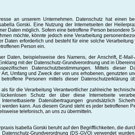
eresse an unserem Unternehmen. Datenschutz hat einen bes
sabella Gorski. Eine Nutzung der Internetseiten der Heilerprax
r Daten möglich. Sofern eine betroffene Person besondere 
ehmen möchte, könnte jedoch eine Verarbeitung personenbezog
 Daten erforderlich und besteht für eine solche Verarbeitung
etroffenen Person ein.
er Daten, beispielsweise des Namens, der Anschrift, E-Mail
m Einklang mit der Datenschutz-Grundverordnung und in Übereins
sspezifischen Datenschutzbestimmungen. Mittels dieser D
er Art, Umfang und Zweck der von uns erhobenen, genutzten u
 betroffene Personen mittels dieser Datenschutzerklärung 
at als für die Verarbeitung Verantwortlicher zahlreiche techni
lückenlosen Schutz der über diese Internetseite verarb
Internetbasierte Datenübertragungen grundsätzlich Sicher
et werden kann. Aus diesem Grund steht es jeder betroffenen 
elsweise telefonisch, an uns zu übermitteln.
raxis Isabella Gorski beruht auf den Begrifflichkeiten, die dur
 Datenschutz-Grundverordnung (DS-GVO) verwendet wurden. 