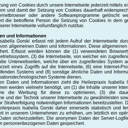
ung von Cookies durch unsere Internetseite jederzeit mittels 
dern und damit der Setzung von Cookies dauerhaft widersprech
ternetbrowser oder andere Softwareprogramme gelöscht we
ert die betroffene Person die Setzung von Cookies in dem ge
erer Internetseite vollumfänglich nutzbar.
ten und Informationen
 Isabella Gorski erfasst mit jedem Aufruf der Internetseite du
 von allgemeinen Daten und Informationen. Diese allgemeinen
chert. Erfasst werden können die (1) verwendeten Browser
riebssystem, (3) die Internetseite, von welcher ein zugreifen
 die Unterwebseiten, welche über ein zugreifendes System au
it eines Zugriffs auf die Internetseite, (6) eine Internet-Pro
reifenden Systems und (8) sonstige ähnliche Daten und Inform
ormationstechnologischen Systeme dienen.
n Daten und Informationen zieht die Heilerpraxis Isabella
en werden vielmehr benötigt, um (1) die Inhalte unserer Interne
owie die Werbung für diese zu optimieren, (3) die dauer
e und der Technik unserer Internetseite zu gewährleisten so
zur Strafverfolgung notwendigen Informationen bereitzustelle
lerpraxis Isabella Gorski daher einerseits statistisch und f
it in unserem Unternehmen zu erhöhen, um letztlich ein opti
aten sicherzustellen. Die anonymen Daten der Server-Logfil
en personenbezogenen Daten gespeichert.