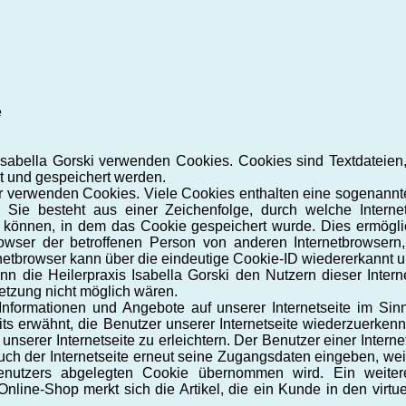
e
s Isabella Gorski verwenden Cookies. Cookies sind Textdateien
 und gespeichert werden.
er verwenden Cookies. Viele Cookies enthalten eine sogenannte
Sie besteht aus einer Zeichenfolge, durch welche Interne
 können, in dem das Cookie gespeichert wurde. Dies ermöglic
owser der betroffenen Person von anderen Internetbrowsern
netbrowser kann über die eindeutige Cookie-ID wiedererkannt un
 die Heilerpraxis Isabella Gorski den Nutzern dieser Interne
Setzung nicht möglich wären.
Informationen und Angebote auf unserer Internetseite im Sin
its erwähnt, die Benutzer unserer Internetseite wiederzuerke
unserer Internetseite zu erleichtern. Der Benutzer einer Intern
uch der Internetseite erneut seine Zugangsdaten eingeben, weil
utzers abgelegten Cookie übernommen wird. Ein weitere
line-Shop merkt sich die Artikel, die ein Kunde in den virtue