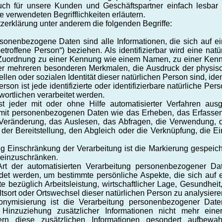
 auch für unsere Kunden und Geschäftspartner einfach lesbar
e verwendeten Begrifflichkeiten erläutern.
zerklärung unter anderem die folgenden Begriffe:
bezogene Daten sind alle Informationen, die sich auf eine i
troffene Person“) beziehen. Als identifizierbar wird eine nat
ls Zuordnung zu einer Kennung wie einem Namen, zu einer Kenn
r mehreren besonderen Merkmalen, die Ausdruck der physisch
ellen oder sozialen Identität dieser natürlichen Person sind, iden
son ist jede identifizierte oder identifizierbare natürliche 
wortlichen verarbeitet werden.
 jeder mit oder ohne Hilfe automatisierter Verfahren aus
t personenbezogenen Daten wie das Erheben, das Erfassen, 
eränderung, das Auslesen, das Abfragen, die Verwendung, d
der Bereitstellung, den Abgleich oder die Verknüpfung, die 
 Einschränkung der Verarbeitung ist die Markierung gespeic
g einzuschränken.
Art der automatisierten Verarbeitung personenbezogener Dat
 werden, um bestimmte persönliche Aspekte, die sich auf e
bezüglich Arbeitsleistung, wirtschaftlicher Lage, Gesundheit,
altsort oder Ortswechsel dieser natürlichen Person zu analysier
isierung ist die Verarbeitung personenbezogener Daten
nzuziehung zusätzlicher Informationen nicht mehr einer
rn diese zusätzlichen Informationen gesondert aufbew