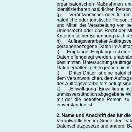
organisatorischen Maßnahmen unter
identifizierbaren natürlichen Pers
g) Verantwortlicher oder für die V
natürliche oder juristische Person
und Mittel der Verarbeitung von p
Unionsrecht oder das Recht der Mi
Kriterien seiner Benennung nach d
h) Auftragsverarbeiter Auftragsvera
personenbezogene Daten im Auftrag 
i) Empfänger Empfänger ist eine na
Daten offengelegt werden, unabhäng
bestimmten Untersuchungsauftrags
Daten erhalten, gelten jedoch nicht
j) Dritter Dritter ist eine natürli
dem Verantwortlichen, dem Auftrags
des Auftragsverarbeiters befugt sin
k) Einwilligung Einwilligung ist 
unmissverständlich abgegebene Wil
mit der die betroffene Person zu
einverstanden ist.
2. Name und Anschrift des für die
Verantwortlicher im Sinne der Dat
Datenschutzgesetze und anderer Bes